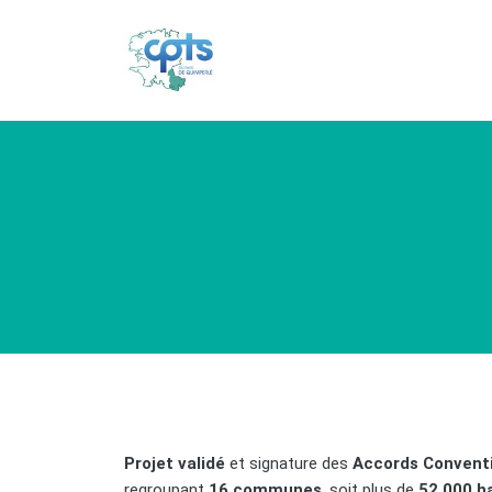
Projet validé
et signature des
Accords Conventi
regroupant
16 communes
, soit plus de
52 000 h