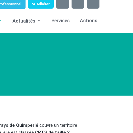
Adhérer
rofessionnel
Services
Actions
Actualités
ays de Quimperlé
couvre un territoire
e, elle est classée
CPTS de taille 2
.