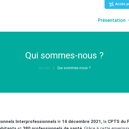
Accès p
Présentation
Qui sommes-nous ?
Accueil
Qui sommes-nous ?
onnels Interprofessionnels
le
14 décembre 2021,
la
CPTS du P
abitants
et
380 professionnels de santé
. Grâce à cette envergur